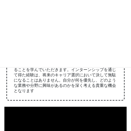
〇インターンシップの目的や内容
モノづくり企業ではない長尾産業の社会貢献についてご
理解いただくことをインターンシップの主目的にしてい
ます。インターンシップでは実験、試験、解析を通じて
予測される答えを絞り込み、その結果が正しいと言える
根拠を考察します。最終的には報告書を自ら作成し、自
分の言葉で説明することを体験していただきます。
〇インターンシップを通じて学んでほしいこと
インターンシップでは、若手社員との交流を通じて、コ
ミュニケーションの重要性や、モノづくりにおける長尾
産業独自の専門的なサービスが社会と会社の利益に繋が
ることを学んでいただきます。インターンシップを通じ
て得た経験は、将来のキャリア選択において決して無駄
になることはありません。自分が何を優先し、どのよう
な業務や分野に興味があるのかを深く考える貴重な機会
となります